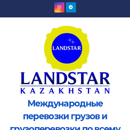
Перейти
к
содержимому
Международные
перевозки грузов и
грузоперевозки по всему