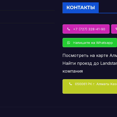
КОНТАКТЫ
+7 (727) 328-41-90
Напишите на Whatsapp
Посмотреть на карте Ал
Найти проезд до Landsta
компания
050061 РК г. Алматы Каз