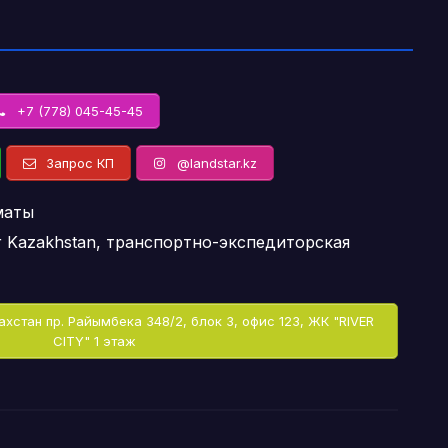
+7 (778) 045-45-45
Запрос КП
@landstar.kz
маты
r Kazakhstan, транспортно-экспедиторская
ахстан пр. Райымбека 348/2, блок 3, офис 123, ЖК "RIVER
CITY" 1 этаж