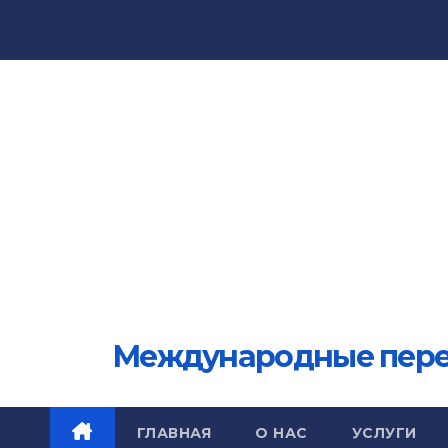
Перейти
к
содержимому
Международные перево
ГЛАВНАЯ
О НАС
УСЛУГИ